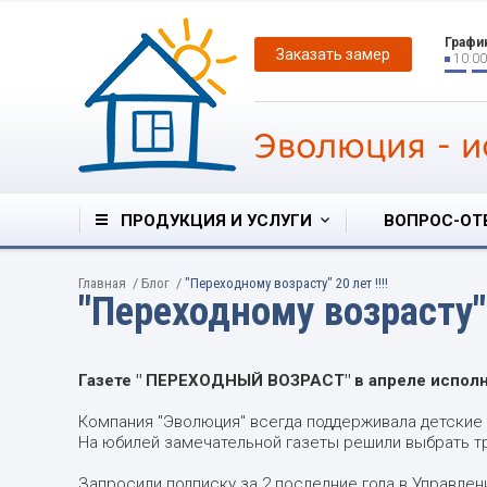
Графи
Заказать замер
10:00
Эволюция
-
и
ПРОДУКЦИЯ И УСЛУГИ
ВОПРОС-ОТ
Главная
/
Блог
/
"Переходному возрасту" 20 лет !!!!
"Переходному возрасту" 2
Газете " ПЕРЕХОДНЫЙ ВОЗРАСТ" в апреле исполня
Компания "Эволюция" всегда поддерживала детские 
На юбилей замечательной газеты решили выбрать тр
Запросили подписку за 2 последние года в Управлен