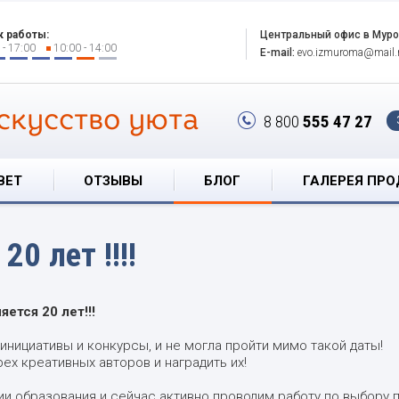
к работы:
Центральный офис в Мур
 - 17:00
10:00 - 14:00
E-mail:
evo.izmuroma@mail.
скусство уюта
8 800
555 47 27
ВЕТ
ОТЗЫВЫ
БЛОГ
ГАЛЕРЕЯ ПР
0 лет !!!!
ется 20 лет!!!
инициативы и конкурсы, и не могла пройти мимо такой даты!
ех креативных авторов и наградить их!
ии образования и сейчас активно проводим работу по выбору 