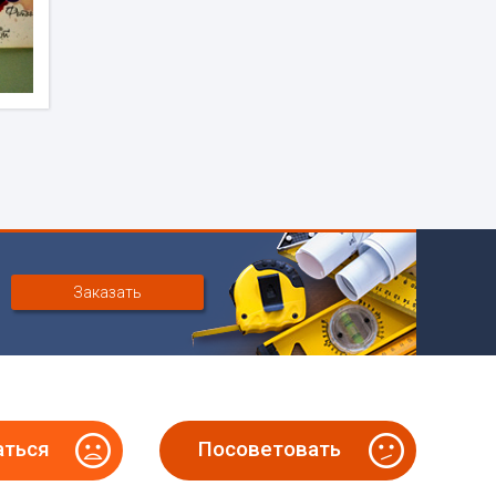
Заказать
аться
Посоветовать