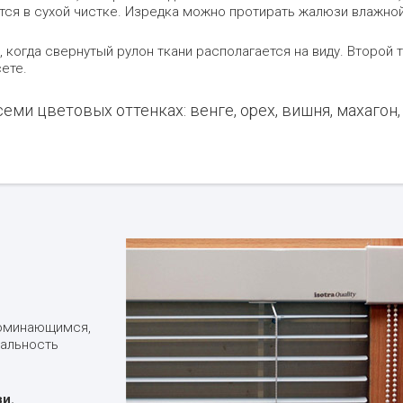
тся в сухой чистке. Изредка можно протирать жалюзи влажной
 когда свернутый рулон ткани располагается на виду. Второй т
ете.
ми цветовых оттенках: венге, орех, вишня, махагон, 
поминающимся,
уальность
и.