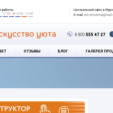
к работы:
Центральный офис в Мур
 - 17:00
10:00 - 14:00
E-mail:
evo.izmuroma@mail.
скусство уюта
8 800
555 47 27
ВЕТ
ОТЗЫВЫ
БЛОГ
ГАЛЕРЕЯ ПР