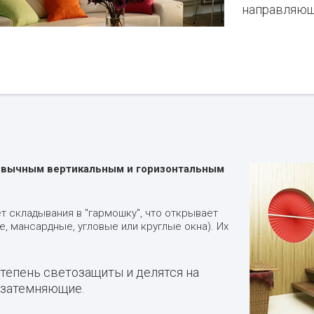
направляющ
ривычным вертикальным и горизонтальным
т складывания в "гармошку", что открывает
 мансардные, угловые или круглые окна). Их
епень светозащиты и делятся на
 затемняющие.