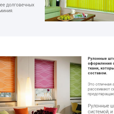
лее долговечных
миния.
Рулонные што
оформления о
ткани, кото
составом.
Это отличная 
рассеивают св
предотвращаю
Рулонные ш
системой, и