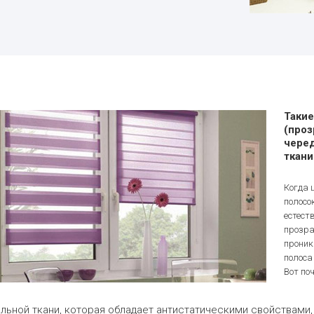
Такие
(проз
черед
ткани
Когда 
полосо
естест
прозра
проник
полоса
Вот по
ьной ткани, которая обладает антистатическими свойствами, 